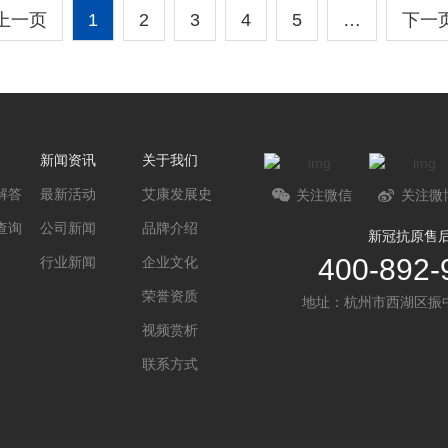
上一页
1
2
3
4
5
…
下一
新闻资讯
关于我们
解答
最新活动
艾康发展史
关注微信
关注微
查询
公司新闻
品牌介绍
新冠抗原售
400-892-
行业新闻
企业文化
荣誉资质
地址：杭州市西湖区振中
视频赏析
联系方式