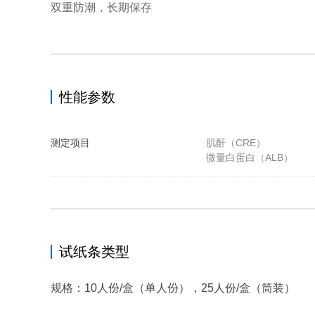
双重防潮，长期保存
性能参数
测定项目
肌酐（CRE）
微量白蛋白（ALB）
试纸条类型
规格：10人份/盒（单人份），25人份/盒（筒装）